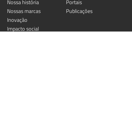
Nossa história
Portais
Nossas marcas
Publicações
Inovação
Impacto social
Nossas soluções
Simulador
Didáticos
Descubra sua Marca
Idiomas
Procure-nos
Socioemocionais
Fale com um consultor
Literatura
Avaliações
Entre em contato
Nossos contatos
Trabalhe conosco
© Santillana - Todos os direitos reservados