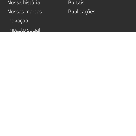
Nossa história
Portais
Nossas marcas
Publicações
Inovação
Impacto social
Nossas soluções
Simulador
Didáticos
Descubra sua Marca
Idiomas
Procure-nos
Socioemocionais
Fale com um consultor
Literatura
Avaliações
Entre em contato
Nossos contatos
Trabalhe conosco
© Santillana - Todos os direitos reservados