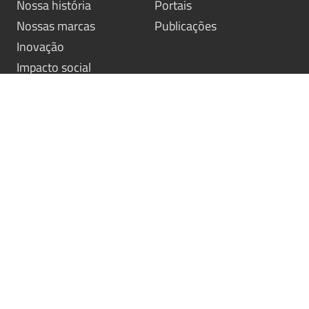
Nossa história
Portais
Nossas marcas
Publicações
Inovação
Impacto social
Nossas soluções
Simulador
Didáticos
Descubra sua Marca
Idiomas
Procure-nos
Socioemocionais
Fale com um consultor
Literatura
Avaliações
Entre em contato
Nossos contatos
Trabalhe conosco
© Santillana - Todos os direitos reservados