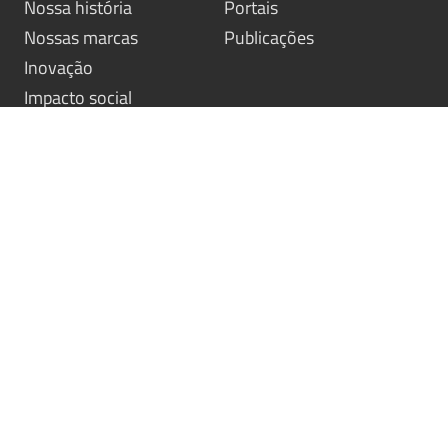
Nossa história
Portais
Nossas marcas
Publicações
Inovação
Impacto social
Nossas soluções
Simulador
Didáticos
Descubra sua Marca
Idiomas
Procure-nos
Socioemocionais
Fale com um consultor
Literatura
Avaliações
Entre em contato
Nossos contatos
Trabalhe conosco
© Santillana - Todos os direitos reservados