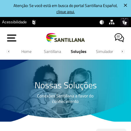
Atenção: Se você está em busca do portal Santillana Español,
clique aqui.
Acessibilidade
Home
Santillana
Soluções
Simulador
Cont
Nossas Soluções
Conexões Santillana a favor do
conhecimento