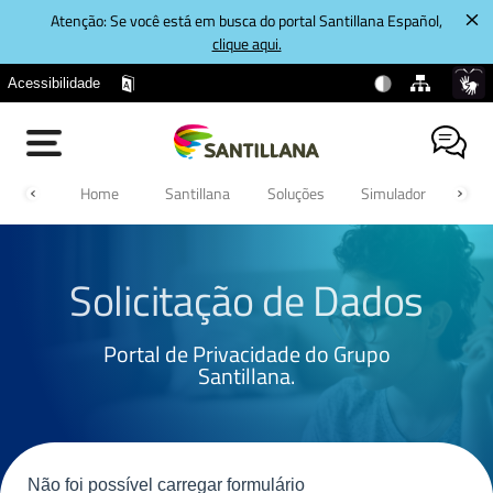
Atenção: Se você está em busca do portal Santillana Español,
clique aqui.
Acessibilidade
Home
Santillana
Soluções
Simulador
Cont
Solicitação de Dados
Portal de Privacidade do Grupo
Santillana.